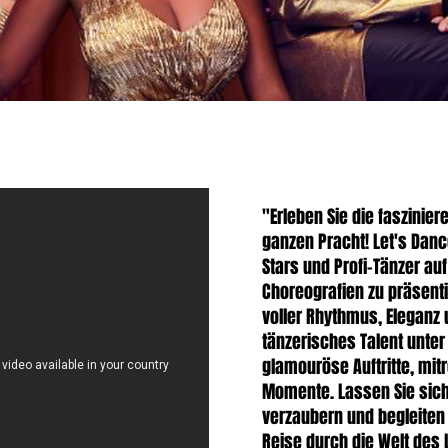
"Erleben Sie die faszinie
ganzen Pracht! Let's Danc
Stars und Profi-Tänzer a
Choreografien zu präsenti
voller Rhythmus, Eleganz
tänzerisches Talent unter
glamouröse Auftritte, mi
Momente. Lassen Sie sich
verzaubern und begleiten
Reise durch die Welt des 