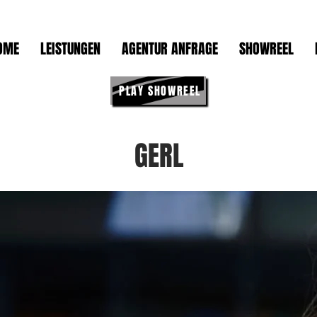
OME
LEISTUNGEN
AGENTUR ANFRAGE
SHOWREEL
PLAY SHOWREEL
GERL